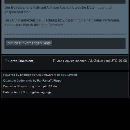
Der Betreiber erteilt dir auf Anfrage Auskunft, welche Daten über dich
gespeichert sind.
Du kannst jederzeit die Löschung bzw. Sperrung deiner Daten verlangen.
Kontaktiere hierzu bitte den Betreiber.
Zurück zur vorherigen Seite
Alle Zeiten sind
UTC+01:00
Foren-Übersicht
Alle Cookies löschen
Powered by
phpBB
® Forum Software © phpBB Limited
Quantum Codex style by
FanFanlaTuFlippe
Deutsche Übersetzung durch
phpBB.de
Datenschutz
|
Nutzungsbedingungen