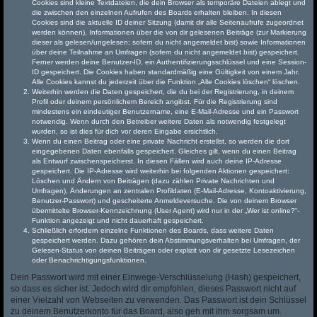
Cookies sind kleine Textdateien, die dein Browser als temporäre Dateien ablegt und
die zwischen den einzelnen Aufrufen des Boards erhalten bleiben. In diesen
Cookies sind die aktuelle ID deiner Sitzung (damit dir alle Seitenaufrufe zugeordnet
werden können), Informationen über die von dir gelesenen Beiträge (zur Markierung
dieser als gelesen/ungelesen; sofern du nicht angemeldet bist) sowie Informationen
über deine Teilnahme an Umfragen (sofern du nicht angemeldet bist) gespeichert.
Ferner werden deine Benutzer-ID, ein Authentifizierungsschlüssel und eine Session-
ID gespeichert. Die Cookies haben standardmäßig eine Gültigkeit von einem Jahr.
Alle Cookies kannst du jederzeit über die Funktion „Alle Cookies löschen“ löschen.
Weiterhin werden die Daten gespeichert, die du bei der Registrierung, in deinem
Profil oder deinem persönlichem Bereich angibst. Für die Registrierung sind
mindestens ein eindeutiger Benutzername, eine E-Mail-Adresse und ein Passwort
notwendig. Wenn durch den Betreiber weitere Daten als notwendig festgelegt
wurden, so ist dies für dich vor deren Eingabe ersichtlich.
Wenn du einen Beitrag oder eine private Nachricht erstellst, so werden die dort
eingegebenen Daten ebenfalls gespeichert. Gleiches gilt, wenn du einen Beitrag
als Entwurf zwischenspeicherst. In diesen Fällen wird auch deine IP-Adresse
gespeichert. Die IP-Adresse wird weiterhin bei folgenden Aktionen gespeichert:
Löschen und Ändern von Beiträgen (dazu zählen Private Nachrichten und
Umfragen), Änderungen an zentralen Profildaten (E-Mail-Adresse, Kontoaktivierung,
Benutzer-Passwort) und gescheiterte Anmeldeversuche. Die von deinem Browser
übermittelte Browser-Kennzeichnung (User Agent) wird nur in der „Wer ist online?“-
Funktion angezeigt und nicht dauerhaft gespeichert.
Schließlich erfordern einzelne Funktionen des Boards, dass weitere Daten
gespeichert werden. Dazu gehören dein Abstimmungsverhalten bei Umfragen, der
Gelesen-Status von deinen Beiträgen oder explizit von dir gesetzte Lesezeichen
oder Benachrichtigungsfunktionen.
Dein Passwort wird mit einer Einwege-Verschlüsselung (Hash) gespeichert,
so dass es sicher ist. Jedoch wird dir empfohlen, dieses Passwort nicht auf
einer Vielzahl von Webseiten zu verwenden. Das Passwort ist dein Schlüssel
zu deinem Benutzerkonto für das Board, also geh mit ihm sorgsam um.