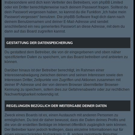
Insbesondere wird dich kein Vertreter des Betreibers, von phpBB Limited
oder ein Dritter berechtigterweise nach deinem Passwort fragen. Solltest du
dein Passwort vergessen haben, so kannst du die Funktion „Ich habe mein
Passwort vergessen“ benutzen. Die phpBB-Software fragt dich dann nach
deinem Benutzernamen und deiner E-Mail-Adresse und sendet
anschließend ein neu generiertes Passwort an diese Adresse, mit dem du
dann auf das Board zugreifen kannst.
GESTATTUNG DER DATENSPEICHERUNG
Du gestattest dem Betreiber, die von dir eingegebenen und oben näher
spezifizierten Daten zu speichern, um das Board betreiben und anbieten zu
können.
Darüber hinaus ist der Betreiber berechtigt, im Rahmen einer
Interessenabwägung zwischen deinen und seinen Interessen sowie den
Interessen Dritter, Zeitpunkte von Zugriffen und Aktionen zusammen mit
deiner IP-Adresse und der von deinem Browser übermittelter Browser-
Kennung zu speichern, sofern dies zur Gefahrenabwehr oder zur rechtlichen
Nachverfolgbarkeit notwendig ist.
REGELUNGEN BEZÜGLICH DER WEITERGABE DEINER DATEN
Zweck eines Boards ist es, einen Austausch mit anderen Personen zu
ermöglichen. Du bist dir daher bewusst, dass die Daten deines Profils und
die von dir erstellten Beiträge im Internet öffentlich zugänglich sein können.
Der Betreiber kann jedoch festlegen, dass einzelne Informationen nur für
einen eingeschränkten Nutzerkreis (z. B. andere registrierte Benutzer,