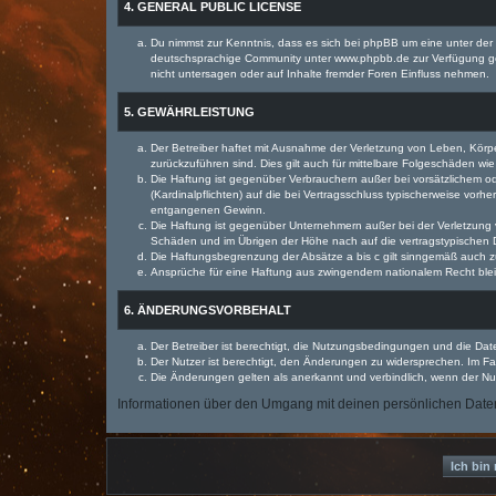
4. GENERAL PUBLIC LICENSE
Du nimmst zur Kenntnis, dass es sich bei phpBB um eine unter der 
deutschsprachige Community unter www.phpbb.de zur Verfügung gest
nicht untersagen oder auf Inhalte fremder Foren Einfluss nehmen.
5. GEWÄHRLEISTUNG
Der Betreiber haftet mit Ausnahme der Verletzung von Leben, Körper
zurückzuführen sind. Dies gilt auch für mittelbare Folgeschäden 
Die Haftung ist gegenüber Verbrauchern außer bei vorsätzlichem o
(Kardinalpflichten) auf die bei Vertragsschluss typischerweise vo
entgangenen Gewinn.
Die Haftung ist gegenüber Unternehmern außer bei der Verletzung 
Schäden und im Übrigen der Höhe nach auf die vertragstypischen 
Die Haftungsbegrenzung der Absätze a bis c gilt sinngemäß auch zu
Ansprüche für eine Haftung aus zwingendem nationalem Recht blei
6. ÄNDERUNGSVORBEHALT
Der Betreiber ist berechtigt, die Nutzungsbedingungen und die Dat
Der Nutzer ist berechtigt, den Änderungen zu widersprechen. Im Fa
Die Änderungen gelten als anerkannt und verbindlich, wenn der N
Informationen über den Umgang mit deinen persönlichen Daten 