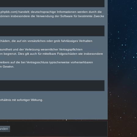
w.phpbb.com) handelt; deutschsprachige Informationen werden durch die
e können insbesondere die Verwendung der Software für bestimmte Zwecke
häden, die auf ein vorsätzliches oder grob fahrlässiges Verhalten
undheit und der Verletzung wesentlicher Vertragspflichten
n begrenzt. Dies gilt auch für mittelbare Folgeschäden wie insbesondere
eibers auf die bei Vertragsschluss typischerweise vorhersehbaren
en Gewinn.
ältnis mit sofortiger Wirkung.