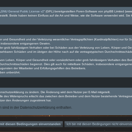
„
GNU General Public License v2
“ (GPL) bereitgestellten Foren-Software von phpBB Limited (ww
ellt. Beide haben keinen Einfluss auf die Art und Weise, wie die Software verwendet wird. Si
 und Gesundheit und der Verletzung wesentlicher Vertragspflichten (Kardinalpflichten) nur für Sc
wie insbesondere entgangenen Gewinn.
der grob fahrlässigem Verhalten oder bei Schäden aus der Verletzung von Leben, Körper und Ges
rhersehbaren Schäden und im übrigen der Höhe nach auf die vertragstypischen Durchschnittsschäde
von Leben, Körper und Gesundheit oder vorsätzlichem oder grob fahrlässigem Verhalten des Betr
Durchschnittsschäden begrenzt. Dies gilt auch für mittelbare Schäden, insbesondere entgangen
gunsten der Mitarbeiter und Erfüllungsgehilfen des Betreibers.
ben unberührt.
enschutzerklärung zu ändern. Die Änderung wird dem Nutzer per E-Mail mitgeteilt.
lle des Widerspruchs erlischt das zwischen dem Betreiber und dem Nutzer bestehende Vertragsverh
utzer den Änderungen zugestimmt hat.
sind in der Datenschutzerklärung enthalten.