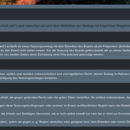
rpg.bosl.info“) wird zwischen dir und dem Betreiber ein Vertrag mit folgenden Regel
oard“) schließt du einen Nutzungsvertrag mit dem Betreiber des Boards ab (im Folgenden „Betrei
du das Board nicht weiter nutzen. Für die Nutzung des Boards gelten jeweils die an dieser Stell
n von beiden Seiten ohne Einhaltung einer Frist jederzeit gekündigt werden.
faches, zeitlich und räumlich unbeschränktes und unentgeltliches Recht, deinen Beitrag im Rahme
Kündigung des Nutzungsvertrages bestehen.
e enthält, die gegen geltendes Recht oder die guten Sitten verstoßen. Du erklärst insbesondere, 
egen diese Nutzungsbedingungen oder anderer im Board veröffentlichten Regeln kann der Betre
die Inhalte von Beiträgen übernimmt, die er nicht selbst erstellt hat oder die er nicht zur Kenn
ndern, sofern sie gegen o. g. Regeln verstoßen oder geeignet sind, dem Betreiber oder einem D