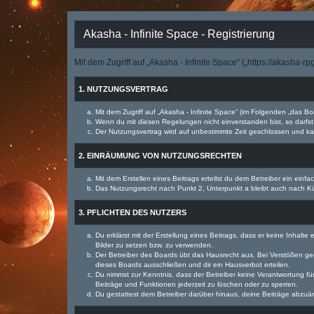
Akasha - Infinite Space - Registrierung
Mit dem Zugriff auf „Akasha - Infinite Space“ („https://akasha-
1. NUTZUNGSVERTRAG
Mit dem Zugriff auf „Akasha - Infinite Space“ (im Folgenden „das B
Wenn du mit diesen Regelungen nicht einverstanden bist, so darfst 
Der Nutzungsvertrag wird auf unbestimmte Zeit geschlossen und kan
2. EINRÄUMUNG VON NUTZUNGSRECHTEN
Mit dem Erstellen eines Beitrags erteilst du dem Betreiber ein ein
Das Nutzungsrecht nach Punkt 2, Unterpunkt a bleibt auch nach 
3. PFLICHTEN DES NUTZERS
Du erklärst mit der Erstellung eines Beitrags, dass er keine Inhalt
Bilder zu setzen bzw. zu verwenden.
Der Betreiber des Boards übt das Hausrecht aus. Bei Verstößen g
dieses Boards ausschließen und dir ein Hausverbot erteilen.
Du nimmst zur Kenntnis, dass der Betreiber keine Verantwortung für 
Beiträge und Funktionen jederzeit zu löschen oder zu sperren.
Du gestattest dem Betreiber darüber hinaus, deine Beiträge abzuä