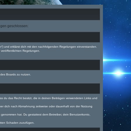
ungen geschlossen:
ber“) und erklärst dich mit den nachfolgenden Regelungen einverstanden.
e veröffentlichten Regelungen.
n des Boards zu nutzen.
dass du das Recht besitzt, die in deinen Beiträgen verwendeten Links und
iber dich nach Abmahnung zeitweise oder dauerhaft von der Nutzung
tnis genommen hat. Du gestattest dem Betreiber, dein Benutzerkonto,
ritten Schaden zuzufügen.