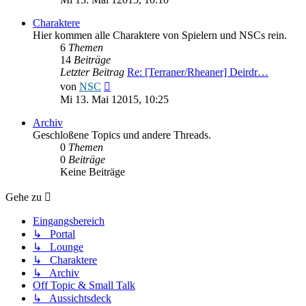
Charaktere
Hier kommen alle Charaktere von Spielern und NSCs rein.
6
Themen
14
Beiträge
Letzter Beitrag
Re: [Terraner/Rheaner] Deirdr…
Neuester
von
NSC
Beitrag
Mi 13. Mai 12015, 10:25
Archiv
Geschloßene Topics und andere Threads.
0
Themen
0
Beiträge
Keine Beiträge
Gehe zu
Eingangsbereich
↳ Portal
↳ Lounge
↳ Charaktere
↳ Archiv
Off Topic & Small Talk
↳ Aussichtsdeck