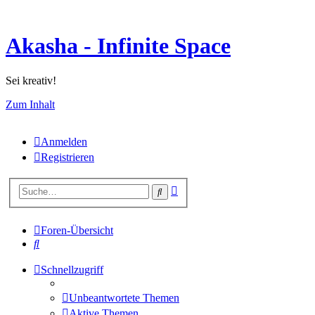
Akasha - Infinite Space
Sei kreativ!
Zum Inhalt
Anmelden
Registrieren
Erweiterte
Suche
Suche
Foren-Übersicht
Suche
Schnellzugriff
Unbeantwortete Themen
Aktive Themen