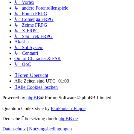
↳ Vortex
↳ andere Forenrollenspiele
↳ Founa FRPG
↳ Comenga FRPG
↳ Zeime FRPG
↳ X FRPG
↳ Star Trek FRPG
Akasha
↳ Sol-System
↳ Centauri
Out of Character & FSK
↳ OoC
Foren-Übersicht
Alle Zeiten sind
UTC+01:00
Alle Cookies löschen
Powered by
phpBB
® Forum Software © phpBB Limited
Quantum Codex style by
FanFanlaTuFlippe
Deutsche Übersetzung durch
phpBB.de
Datenschutz
|
Nutzungsbedingungen