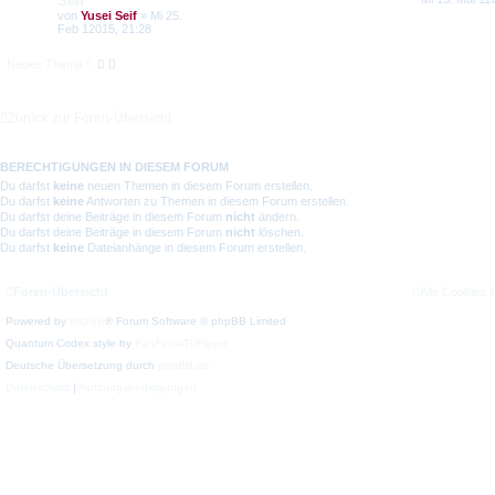
Seif
von
Yusei Seif
» Mi 25.
Feb 12015, 21:28
Neues Thema
Zurück zur Foren-Übersicht
BERECHTIGUNGEN IN DIESEM FORUM
Du darfst
keine
neuen Themen in diesem Forum erstellen.
Du darfst
keine
Antworten zu Themen in diesem Forum erstellen.
Du darfst deine Beiträge in diesem Forum
nicht
ändern.
Du darfst deine Beiträge in diesem Forum
nicht
löschen.
Du darfst
keine
Dateianhänge in diesem Forum erstellen.
Foren-Übersicht
Alle Cookies 
Powered by
phpBB
® Forum Software © phpBB Limited
Quantum Codex style by
FanFanlaTuFlippe
Deutsche Übersetzung durch
phpBB.de
Datenschutz
|
Nutzungsbedingungen