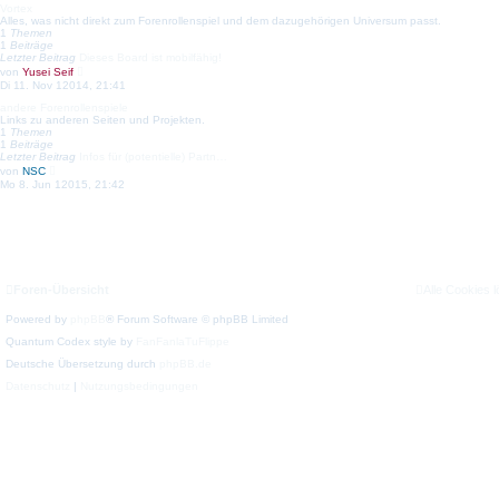
e
Vortex
s
Alles, was nicht direkt zum Forenrollenspiel und dem dazugehörigen Universum passt.
t
1
Themen
e
1
Beiträge
r
Letzter Beitrag
Dieses Board ist mobilfähig!
B
N
von
Yusei Seif
e
e
Di 11. Nov 12014, 21:41
i
u
t
e
andere Forenrollenspiele
r
s
Links zu anderen Seiten und Projekten.
a
t
1
Themen
g
e
1
Beiträge
r
Letzter Beitrag
Infos für (potentielle) Partn…
B
N
von
NSC
e
e
Mo 8. Jun 12015, 21:42
i
u
t
e
r
s
a
t
g
e
r
B
e
Foren-Übersicht
Alle Cookies 
i
t
r
Powered by
phpBB
® Forum Software © phpBB Limited
a
g
Quantum Codex style by
FanFanlaTuFlippe
Deutsche Übersetzung durch
phpBB.de
Datenschutz
|
Nutzungsbedingungen