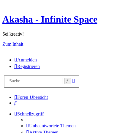
Akasha - Infinite Space
Sei kreativ!
Zum Inhalt
Anmelden
Registrieren
Erweiterte
Suche
Suche
Foren-Übersicht
Suche
Schnellzugriff
Unbeantwortete Themen
Aktive Themen