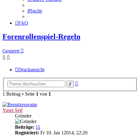
Suche
FAQ
Forenrollenspiel-Regeln
Gesperrt
Druckansicht
Erweiterte
Suche
Suche
1 Beitrag • Seite
1
von
1
Yusei Seif
Gründer
Beiträge:
11
Registriert:
Fr 10. Jan 12014, 22:20